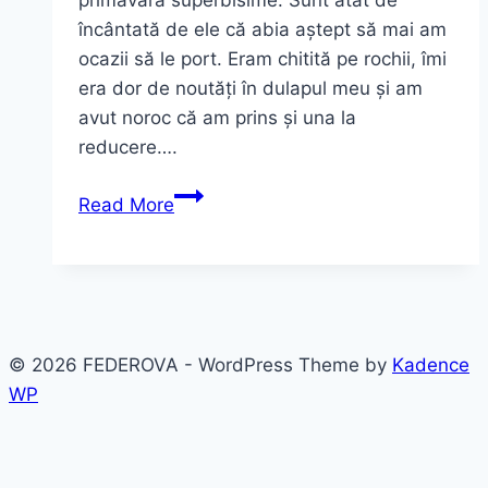
primăvară superbisime. Sunt atât de
încântată de ele că abia aștept să mai am
ocazii să le port. Eram chitită pe rochii, îmi
era dor de noutăți în dulapul meu și am
avut noroc că am prins și una la
reducere….
Mi-
Read More
am
comandat
4
rochii
de
© 2026 FEDEROVA - WordPress Theme by
Kadence
primăvară
WP