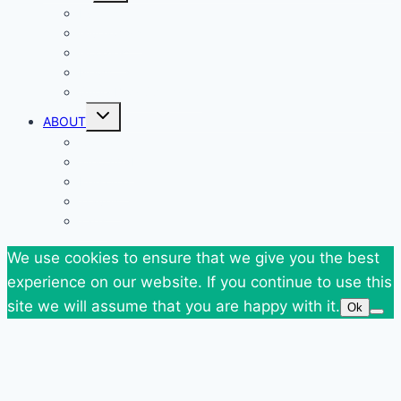
menu
Events
Giveaways
Goodies
News
SuperBlog Spring`13
Toggle
ABOUT
child
menu
Contact
Who Am I
Personal
Travels
Tags
We use cookies to ensure that we give you the best
experience on our website. If you continue to use this
site we will assume that you are happy with it.
Ok