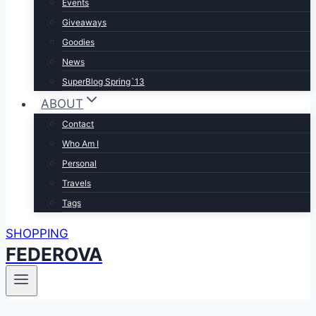
Events
Giveaways
Goodies
News
SuperBlog Spring`13
ABOUT
Contact
Who Am I
Personal
Travels
Tags
SHOPPING
FEDEROVA