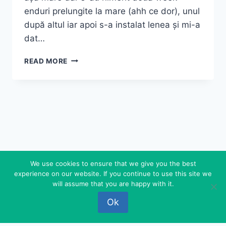
enduri prelungite la mare (ahh ce dor), unul
după altul iar apoi s-a instalat lenea și mi-a
dat…
NEWCHIC
READ MORE
SHOPPING
We use cookies to ensure that we give you the best
experience on our website. If you continue to use this site we
© 2026 FEDEROVA - WordPress Theme by
will assume that you are happy with it.
Kadence WP
Ok