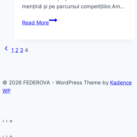
mențină și pe parcursul competițiilor.Am…
Provocarea
Read More
primăverii
–
Spring
Previous
Page
1
2
3
4
SuperBlog
Page
2013
navigation
© 2026 FEDEROVA - WordPress Theme by
Kadence
WP
‹
›
×
‹
›
×