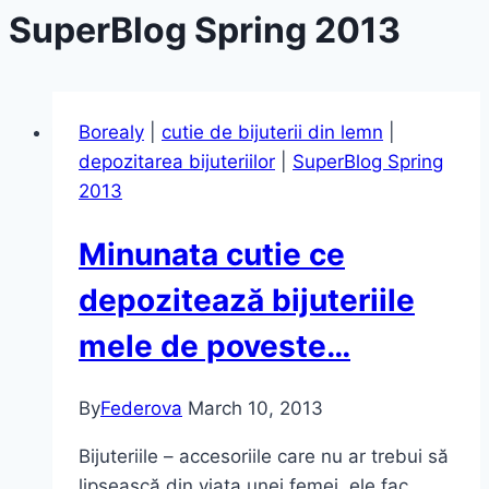
SuperBlog Spring 2013
Borealy
|
cutie de bijuterii din lemn
|
depozitarea bijuteriilor
|
SuperBlog Spring
2013
Minunata cutie ce
depozitează bijuteriile
mele de poveste…
By
Federova
March 10, 2013
Bijuteriile – accesoriile care nu ar trebui să
lipsească din viața unei femei, ele fac