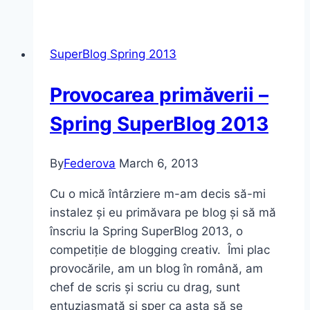
te
de
viață!
SuperBlog Spring 2013
Provocarea primăverii –
Spring SuperBlog 2013
By
Federova
March 6, 2013
Cu o mică întârziere m-am decis să-mi
instalez și eu primăvara pe blog și să mă
înscriu la Spring SuperBlog 2013, o
competiție de blogging creativ. Îmi plac
provocările, am un blog în română, am
chef de scris și scriu cu drag, sunt
entuziasmată și sper ca asta să se