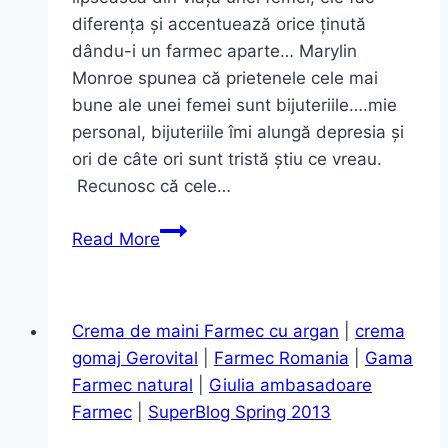
diferența și accentuează orice ținută
dându-i un farmec aparte… Marylin
Monroe spunea că prietenele cele mai
bune ale unei femei sunt bijuteriile….mie
personal, bijuteriile îmi alungă depresia și
ori de câte ori sunt tristă știu ce vreau.
Recunosc că cele…
Minunata
Read More
cutie
ce
depozitează
Crema de maini Farmec cu argan
|
crema
bijuteriile
gomaj Gerovital
|
Farmec Romania
|
Gama
mele
Farmec natural
|
Giulia ambasadoare
de
Farmec
|
SuperBlog Spring 2013
poveste…