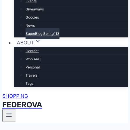
Events
Giveaways
Goodies
News
SuperBlog Spring`13
ABOUT
Contact
Who Am I
Personal
Travels
Tags
SHOPPING
FEDEROVA