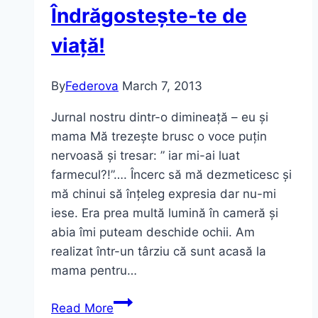
Îndrăgostește-te de
viață!
By
Federova
March 7, 2013
Jurnal nostru dintr-o dimineață – eu și
mama Mă trezește brusc o voce puțin
nervoasă și tresar: ” iar mi-ai luat
farmecul?!”…. Încerc să mă dezmeticesc și
mă chinui să înțeleg expresia dar nu-mi
iese. Era prea multă lumină în cameră și
abia îmi puteam deschide ochii. Am
realizat într-un târziu că sunt acasă la
mama pentru…
Îndrăgostește-
Read More