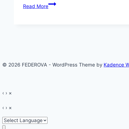
CREMA
Read More
HIDRATANTA
DE
ZI
ADVICE
PURELY
–
SPF
© 2026 FEDEROVA - WordPress Theme by
Kadence 
15
–
‹
›
×
‹
›
×