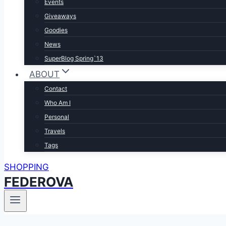
Events
Giveaways
Goodies
News
SuperBlog Spring`13
ABOUT
Contact
Who Am I
Personal
Travels
Tags
SHOPPING
FEDEROVA