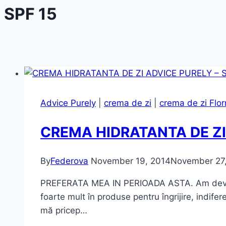
SPF 15
Advice Purely
|
crema de zi
|
crema de zi Flo
CREMA HIDRATANTA DE ZI 
By
Federova
November 19, 2014
November 27
PREFERATA MEA IN PERIOADA ASTA. Am devenit 
foarte mult în produse pentru îngrijire, indife
mă pricep…