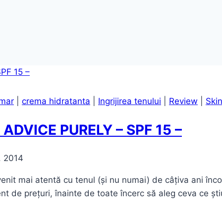
rmar
|
crema hidratanta
|
Ingrijirea tenului
|
Review
|
Ski
ADVICE PURELY – SPF 15 –
, 2014
mai atentă cu tenul (și nu numai) de câțiva ani încoa
rent de prețuri, înainte de toate încerc să aleg ceva ce șt