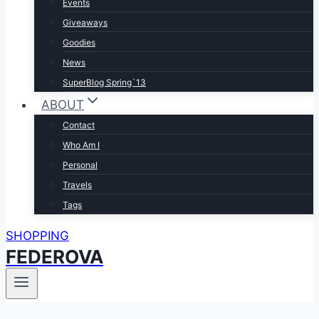
Events
Giveaways
Goodies
News
SuperBlog Spring`13
ABOUT
Contact
Who Am I
Personal
Travels
Tags
SHOPPING
FEDEROVA