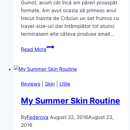
Guinot, acum cât încă am păreri proaspăt
formate. Am avut ocazia să primesc anul
trecut înainte de Crăciun un set frumos cu
travel-size-uri dar întâmplător tot atunci
terminasem alte câteva produse small…
Rutina
Read More
de
îngrijire
facială
cu
Reviews
|
Skin
|
Utile
produse
Guinot
My Summer Skin Routine
By
Federova
August 22, 2016
August 23,
2016