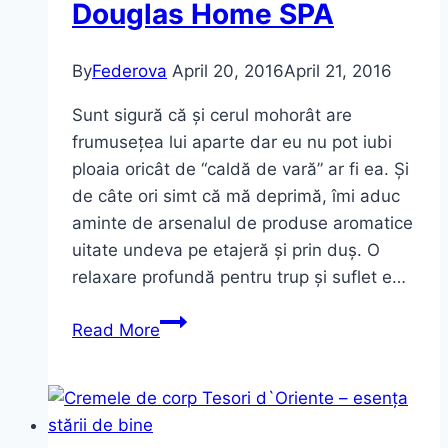
Douglas Home SPA
By
Federova
April 20, 2016
April 21, 2016
Sunt sigură că și cerul mohorât are
frumusețea lui aparte dar eu nu pot iubi
ploaia oricât de “caldă de vară” ar fi ea. Și
de câte ori simt că mă deprimă, îmi aduc
aminte de arsenalul de produse aromatice
uitate undeva pe etajeră și prin duș. O
relaxare profundă pentru trup și suflet e…
Polynesian
Read More
dream
~
Douglas
Home