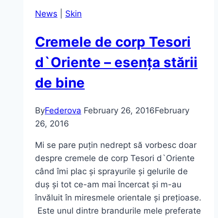
SPA
News
|
Skin
Cremele de corp Tesori
d`Oriente – esența stării
de bine
By
Federova
February 26, 2016
February
26, 2016
Mi se pare puțin nedrept să vorbesc doar
despre cremele de corp Tesori d`Oriente
când îmi plac și sprayurile și gelurile de
duș și tot ce-am mai încercat și m-au
învăluit în miresmele orientale și prețioase.
Este unul dintre brandurile mele preferate