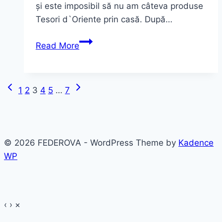
și este imposibil să nu am câteva produse
Tesori d`Oriente prin casă. După…
Cremele
Read More
de
corp
Tesori
Previous
Next
Page
1
2
3
4
5
…
7
d`Oriente
Page
Page
–
navigation
esența
stării
© 2026 FEDEROVA - WordPress Theme by
Kadence
de
WP
bine
‹
›
×