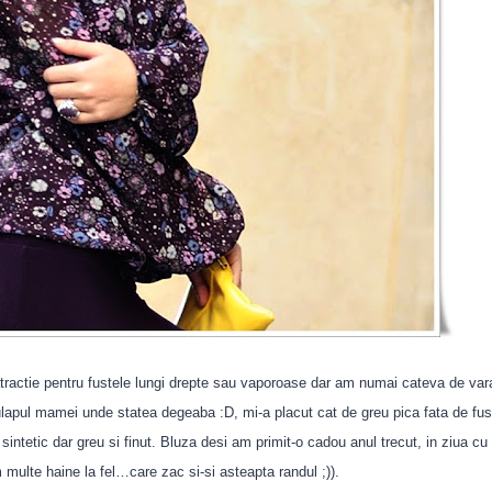
tractie pentru fustele lungi drepte sau vaporoase dar am numai cateva de var
ulapul mamei unde statea degeaba :D, mi-a placut cat de greu pica fata de fu
 sintetic dar greu si finut. Bluza desi am primit-o cadou anul trecut, in ziua c
 multe haine la fel…care zac si-si asteapta randul ;)).