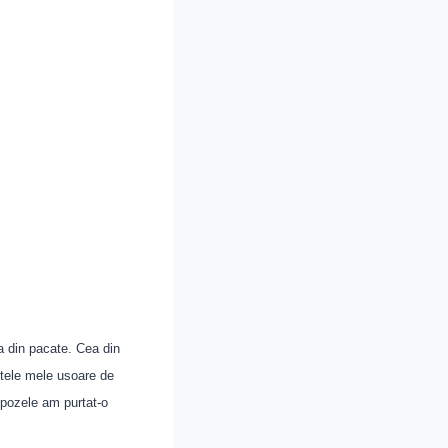
a din pacate. Cea din
stele mele usoare de
u pozele am purtat-o