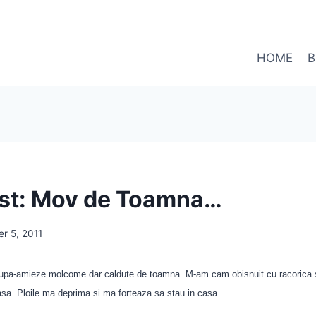
HOME
B
ost: Mov de Toamna…
r 5, 2011
 dupa-amieze molcome dar caldute de toamna. M-am cam obisnuit cu racorica 
asa. Ploile ma deprima si ma forteaza sa stau in casa…