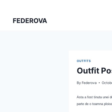
Skip
to
content
FEDEROVA
OUTFITS
Outfit P
By
Federova
Octobe
Asta a fost tinuta unei
parte de o toamna ploio